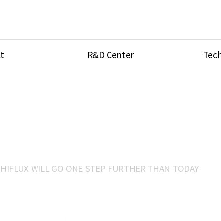
t
R&D Center
Tech
ves
R&D Center
Product Ca
tings
Research Equipment
Product As
be
Port Type
새글
Temperatu
ve
Unit Conve
HIFLUX WILL GO ONE STEP FURTHER THAN TODAY
Tubing Con
Flow