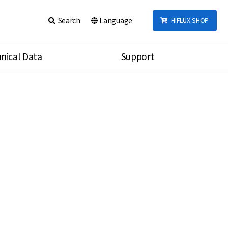
Search
Language
HIFLUX SHOP
nical Data
Support
talog
Notice
sembly
Inquiry
Video
re
Search
rson
nections Torque