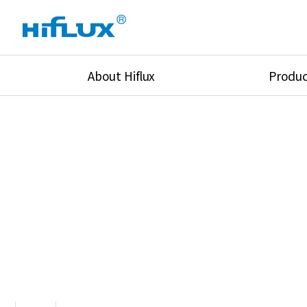
About Hiflux
Produc
Overview
High Pressure Val
History
High Pressure Fit
Certification
High Pressure Tu
Equipments
Union & Adapters
Global Network
Lok Fitting & Val
Main Cilients
Regulator
Location
Pressure/Tempe/