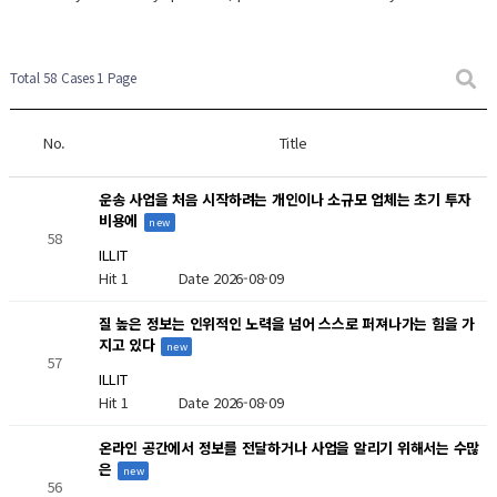
New Post
New Post
New Post
New Post
New Post
Total 58 Cases
1 Page
No.
Title
운송 사업을 처음 시작하려는 개인이나 소규모 업체는 초기 투자
비용에
new
58
ILLIT
Hit 1
Date 2026-08-09
질 높은 정보는 인위적인 노력을 넘어 스스로 퍼져나가는 힘을 가
지고 있다
new
57
ILLIT
Hit 1
Date 2026-08-09
온라인 공간에서 정보를 전달하거나 사업을 알리기 위해서는 수많
은
new
56