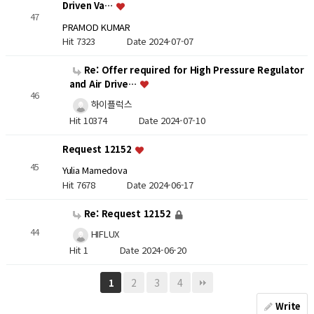
Driven Va…
47
PRAMOD KUMAR
Hit 7323
Date 2024-07-07
Re: Offer required for High Pressure Regulator
and Air Drive…
46
하이플럭스
Hit 10374
Date 2024-07-10
Request 12152
45
Yulia Mamedova
Hit 7678
Date 2024-06-17
Re: Request 12152
44
HIFLUX
Hit 1
Date 2024-06-20
2
3
4
1
Write