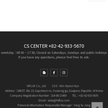
CS CENTER
+82-42-933-5670
weekday : 08:30 ~ 17:30, Closed on Saturdays, Sundays and public holidays
If you have any questions, please feel free to ask.
HIFLUX Co., Ltd.
CEO : Kim Hyeon Hyo
Address : (34037) 361-23, Gapcheon-ro, Yuseong-gu, Daejeon, Republic of Korea
Company Registration Number : 314-86-15459
TEL : +82-42-933-5670
Email : sales@hiflux.com
Personal Information Responsible Manager : Yang Su Jung