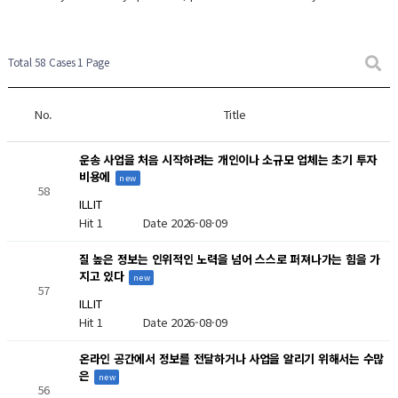
New Post
New Post
New Post
New Post
New Post
Total 58 Cases
1 Page
No.
Title
운송 사업을 처음 시작하려는 개인이나 소규모 업체는 초기 투자
비용에
new
58
ILLIT
Hit 1
Date 2026-08-09
질 높은 정보는 인위적인 노력을 넘어 스스로 퍼져나가는 힘을 가
지고 있다
new
57
ILLIT
Hit 1
Date 2026-08-09
온라인 공간에서 정보를 전달하거나 사업을 알리기 위해서는 수많
은
new
56