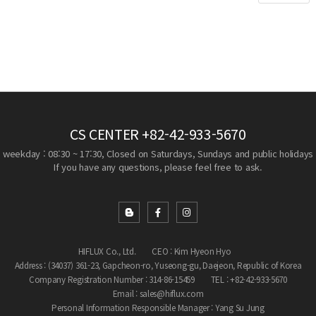
CS CENTER
+82-42-933-5670
weekday : 08:30 ~ 17:30, Closed on Saturdays, Sundays and public holidays
If you have any questions, please feel free to ask.
HIFLUX Co., Ltd.
CEO : Kim Hyeon Hyo
Address : (34037) 361-23, Gapcheon-ro, Yuseong-gu, Daejeon, Republic of Korea
Company Registration Number : 314-86-15459
TEL : +82-42-933-5670
Email : sales@hiflux.com
Personal Information Responsible Manager : Yang Su Jung