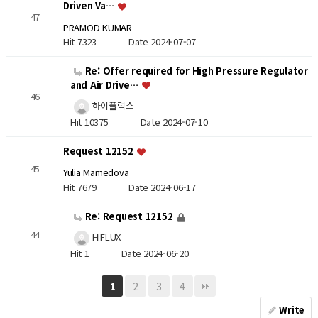
Driven Va…
47
PRAMOD KUMAR
Hit 7323
Date 2024-07-07
Re: Offer required for High Pressure Regulator
and Air Drive…
46
하이플럭스
Hit 10375
Date 2024-07-10
Request 12152
45
Yulia Mamedova
Hit 7679
Date 2024-06-17
Re: Request 12152
44
HIFLUX
Hit 1
Date 2024-06-20
2
3
4
1
Write