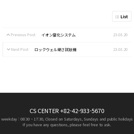
List
Previous Post
23.03.20
イオン窒化システム
Next Post
23.03.20
ロックウェル硬さ試験機
CS CENTER
+82-42-933-5670
weekday : 08:30 ~ 17:30, Closed on Saturdays, Sundays and public holidays
If you have any questions, please feel free to ask.