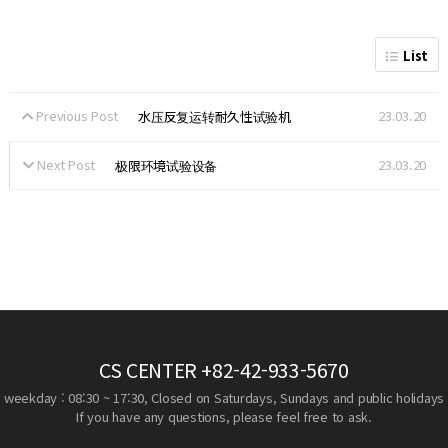
List
Previous Post
23.03.20
水压反复运转耐久性试验机
Next Post
23.03.20
极限环境试验设备
CS CENTER
+82-42-933-5670
weekday : 08:30 ~ 17:30, Closed on Saturdays, Sundays and public holidays
If you have any questions, please feel free to ask.